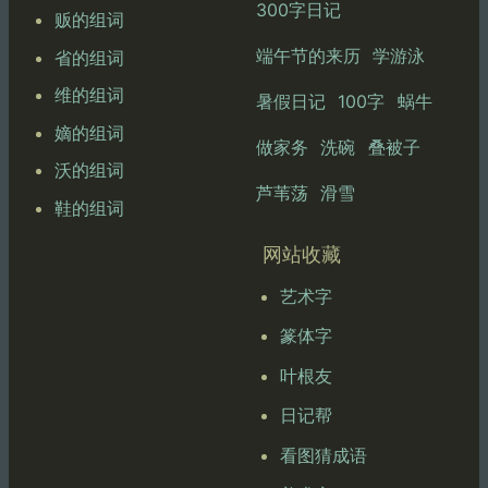
300字日记
贩的组词
端午节的来历
学游泳
省的组词
维的组词
暑假日记
100字
蜗牛
嫡的组词
做家务
洗碗
叠被子
沃的组词
芦苇荡
滑雪
鞋的组词
网站收藏
艺术字
篆体字
叶根友
日记帮
看图猜成语