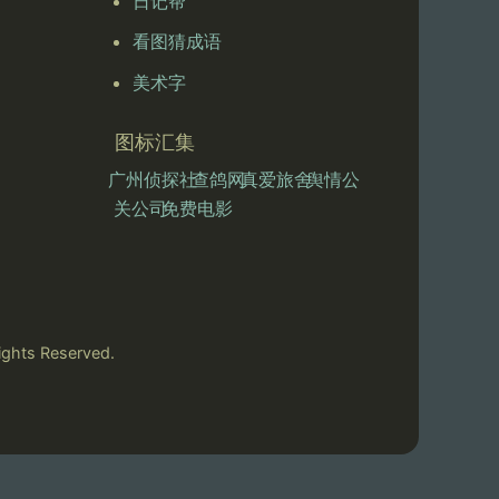
日记帮
看图猜成语
美术字
图标汇集
广州侦探社
查鸽网
真爱旅舍
舆情公
关公司
免费电影
ts Reserved.