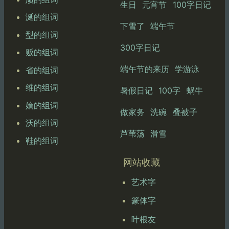
生日
元宵节
100字日记
涎的组词
下雪了
端午节
型的组词
300字日记
贩的组词
端午节的来历
学游泳
省的组词
维的组词
暑假日记
100字
蜗牛
嫡的组词
做家务
洗碗
叠被子
沃的组词
芦苇荡
滑雪
鞋的组词
网站收藏
艺术字
篆体字
叶根友