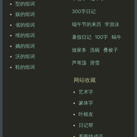
型的组词
300字日记
贩的组词
端午节的来历
学游泳
省的组词
维的组词
暑假日记
100字
蜗牛
嫡的组词
做家务
洗碗
叠被子
沃的组词
芦苇荡
滑雪
鞋的组词
网站收藏
艺术字
篆体字
叶根友
日记帮
看图猜成语