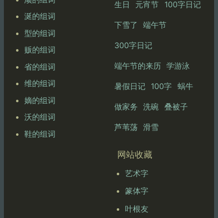
生日
元宵节
100字日记
涎的组词
下雪了
端午节
型的组词
300字日记
贩的组词
端午节的来历
学游泳
省的组词
维的组词
暑假日记
100字
蜗牛
嫡的组词
做家务
洗碗
叠被子
沃的组词
芦苇荡
滑雪
鞋的组词
网站收藏
艺术字
篆体字
叶根友