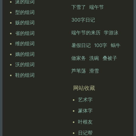
涎的组词
下雪了
端午节
型的组词
300字日记
贩的组词
端午节的来历
学游泳
省的组词
维的组词
暑假日记
100字
蜗牛
嫡的组词
做家务
洗碗
叠被子
沃的组词
芦苇荡
滑雪
鞋的组词
网站收藏
艺术字
篆体字
叶根友
日记帮