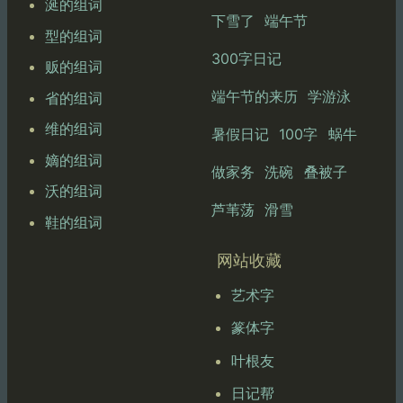
涎的组词
下雪了
端午节
型的组词
300字日记
贩的组词
端午节的来历
学游泳
省的组词
维的组词
暑假日记
100字
蜗牛
嫡的组词
做家务
洗碗
叠被子
沃的组词
芦苇荡
滑雪
鞋的组词
网站收藏
艺术字
篆体字
叶根友
日记帮