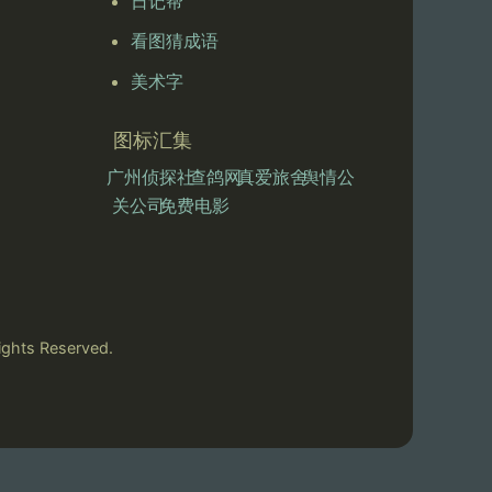
日记帮
看图猜成语
美术字
图标汇集
广州侦探社
查鸽网
真爱旅舍
舆情公
关公司
免费电影
ts Reserved.