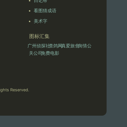
日记帮
看图猜成语
美术字
图标汇集
广州侦探社
查鸽网
真爱旅舍
舆情公
关公司
免费电影
ts Reserved.