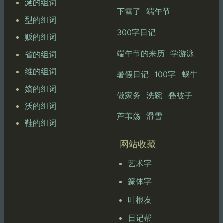
涎的组词
下雪了
端午节
型的组词
300字日记
贩的组词
端午节的来历
学游泳
省的组词
维的组词
暑假日记
100字
蜗牛
嫡的组词
做家务
洗碗
叠被子
沃的组词
芦苇荡
滑雪
鞋的组词
网站收藏
艺术字
篆体字
叶根友
日记帮