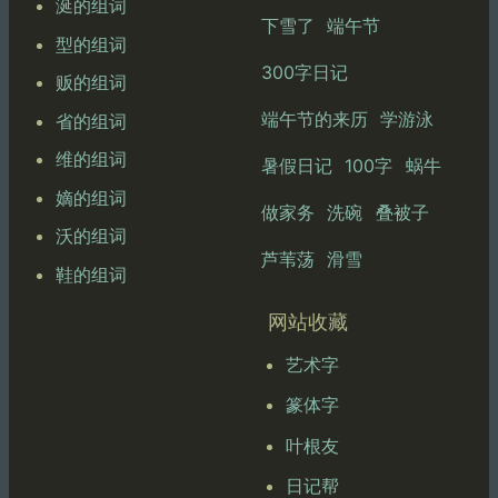
涎的组词
下雪了
端午节
型的组词
300字日记
贩的组词
端午节的来历
学游泳
省的组词
维的组词
暑假日记
100字
蜗牛
嫡的组词
做家务
洗碗
叠被子
沃的组词
芦苇荡
滑雪
鞋的组词
网站收藏
艺术字
篆体字
叶根友
日记帮