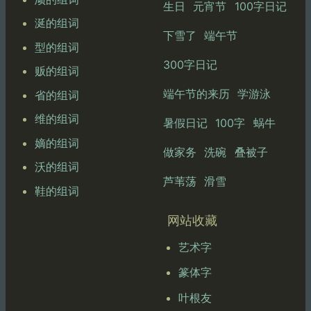
生日
元宵节
100字日记
涎的组词
下雪了
端午节
型的组词
300字日记
贩的组词
端午节的来历
学游泳
省的组词
维的组词
暑假日记
100字
蜗牛
嫡的组词
做家务
洗碗
叠被子
沃的组词
芦苇荡
滑雪
鞋的组词
网站收藏
艺术字
篆体字
叶根友