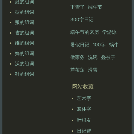
涎的组词
下雪了
端午节
型的组词
300字日记
贩的组词
端午节的来历
学游泳
省的组词
维的组词
暑假日记
100字
蜗牛
嫡的组词
做家务
洗碗
叠被子
沃的组词
芦苇荡
滑雪
鞋的组词
网站收藏
艺术字
篆体字
叶根友
日记帮