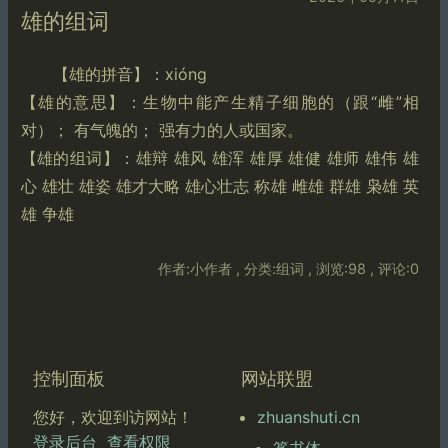
雄的组词
【雄的拼音】：xióng
【雄的意思】：生物中能产生精子细胞的（跟“雌”相
对）； 有气魄的； 强有力的人或国家。
【雄的组词】：雄辩 雄风 雄浑 雄厚 雄健 雄师 雄伟 雄
心 雄壮 雄姿 雄才大略 雄心壮志 称雄 雌雄 群雄 枭雄 英
雄 争雄
作者:小作者 , 分类:组词 , 浏览:98 , 评论:0
控制面板
网站联盟
zhuanshuti.cn
您好，欢迎到访网站！
登录后台
查看权限