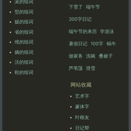
涎的组词
下雪了
端午节
型的组词
300字日记
贩的组词
端午节的来历
学游泳
省的组词
维的组词
暑假日记
100字
蜗牛
嫡的组词
做家务
洗碗
叠被子
沃的组词
芦苇荡
滑雪
鞋的组词
网站收藏
艺术字
篆体字
叶根友
日记帮