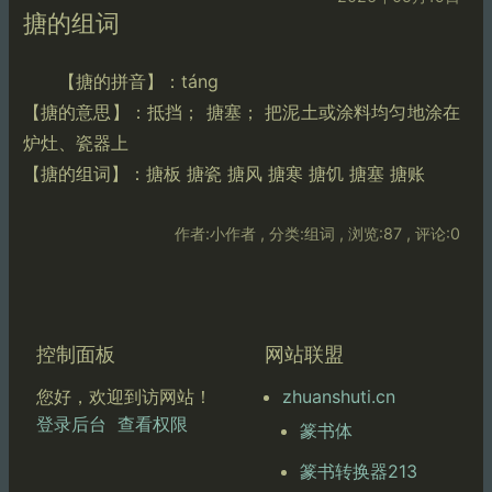
搪的组词
【搪的拼音】：táng
【搪的意思】：抵挡； 搪塞； 把泥土或涂料均匀地涂在
炉灶、瓷器上
【搪的组词】：搪板 搪瓷 搪风 搪寒 搪饥 搪塞 搪账
作者:小作者 , 分类:组词 , 浏览:87 , 评论:0
控制面板
网站联盟
zhuanshuti.cn
您好，欢迎到访网站！
登录后台
查看权限
篆书体
篆书转换器213