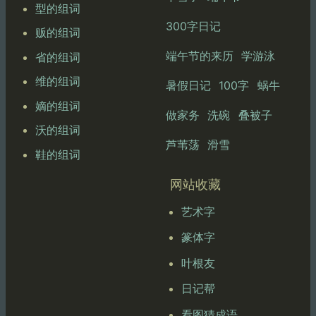
型的组词
300字日记
贩的组词
端午节的来历
学游泳
省的组词
维的组词
暑假日记
100字
蜗牛
嫡的组词
做家务
洗碗
叠被子
沃的组词
芦苇荡
滑雪
鞋的组词
网站收藏
艺术字
篆体字
叶根友
日记帮
看图猜成语