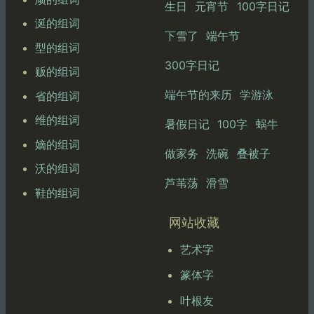
生日
元宵节
100字日记
涎的组词
下雪了
端午节
型的组词
300字日记
贩的组词
端午节的来历
学游泳
省的组词
维的组词
暑假日记
100字
蜗牛
嫡的组词
做家务
洗碗
叠被子
沃的组词
芦苇荡
滑雪
鞋的组词
网站收藏
艺术字
篆体字
叶根友