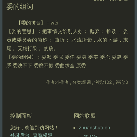
委的组词
【委的拼音】：wěi
【委的意思】：把事情交给别人办； 抛弃； 推诿； 委
员或委员会的简称； 曲折； 水流所聚，水的下游，末
尾； 无精打采； 的确。
【委的组词】：委派 委屈 委任 委身 委实 委托 委婉 委
系 委决不下 委靡不振 委曲求全 原委
作者:小作者 , 分类:组词 , 浏览:102 , 评论:0
控制面板
网站联盟
zhuanshuti.cn
您好，欢迎到访网站！
登录后台
查看权限