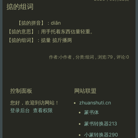
掂的组词
【掂的拼音】：diān
【掂的意思】：用手托着东西估量轻重。
【掂的组词】：掂量 掂斤播两
作者:小作者 , 分类:组词 , 浏览:79 , 评论:0
控制面板
网站联盟
zhuanshuti.cn
您好，欢迎到访网站！
登录后台
查看权限
篆书体
篆书转换器213
小篆转换器290