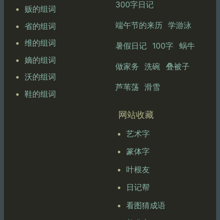
300字日记
贩的组词
端午节的来历
学游泳
省的组词
维的组词
暑假日记
100字
蜗牛
嫡的组词
做家务
洗碗
叠被子
沃的组词
芦苇荡
滑雪
鞋的组词
网站收藏
艺术字
篆体字
叶根友
日记帮
看图猜成语