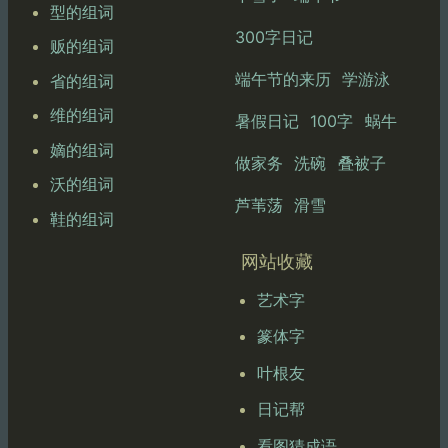
型的组词
300字日记
贩的组词
端午节的来历
学游泳
省的组词
维的组词
暑假日记
100字
蜗牛
嫡的组词
做家务
洗碗
叠被子
沃的组词
芦苇荡
滑雪
鞋的组词
网站收藏
艺术字
篆体字
叶根友
日记帮
看图猜成语