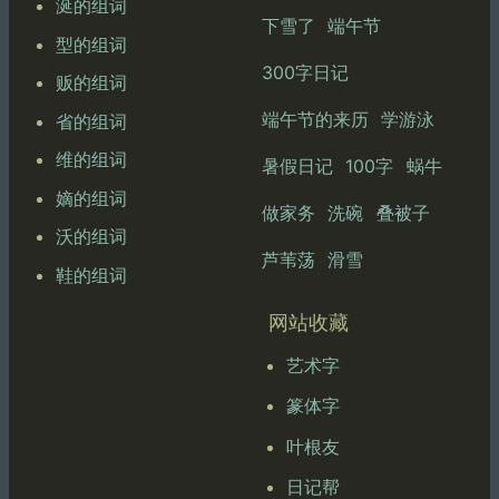
涎的组词
下雪了
端午节
型的组词
300字日记
贩的组词
端午节的来历
学游泳
省的组词
维的组词
暑假日记
100字
蜗牛
嫡的组词
做家务
洗碗
叠被子
沃的组词
芦苇荡
滑雪
鞋的组词
网站收藏
艺术字
篆体字
叶根友
日记帮