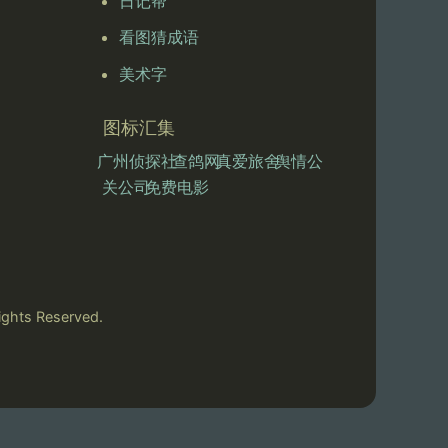
日记帮
看图猜成语
美术字
图标汇集
广州侦探社
查鸽网
真爱旅舍
舆情公
关公司
免费电影
ts Reserved.