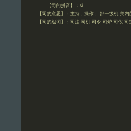
【司的拼音】：sī
【司的意思】：主持，操作； 部一级机 关内
【司的组词】：司法 司机 司令 司炉 司仪 司